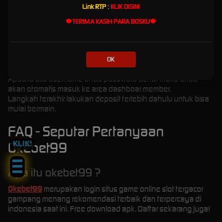
Link RTP
:
KLIK DISINI
Jika anda sudah melakukan pendaftarkan maka langkah
selanjutnya klik tombol "
Login
" pada kanan website.
🍁TERIMA KASIH PARA BOSKU🍁
Pada kolom pertama Masukan Username yang anda buat
tadi.
Pada kolom password masukan kata sandi yang sudah
anda buat tadi.
OK
Jika sudah klik tombol "
LOGIN
"
Apabila bila username anda password benar maka anda
akan otomatis masuk ke area dashboar member.
Langkah terakhir lakukan deposit terlebih dahulu untuk bisa
mulai bermain.
FAQ - Seputar Pertanyaan
Okebet99
KLIK!
Apa itu okebet99 ?
Okebet99
merupakan login situs game online slot tergacor
gampang menang rekomendasi terbaik dan terpercaya di
indonesia saat ini. Free download apk. Daftar sekarang juga!